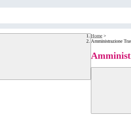
Home
>
Amministrazione Tra
Amministr