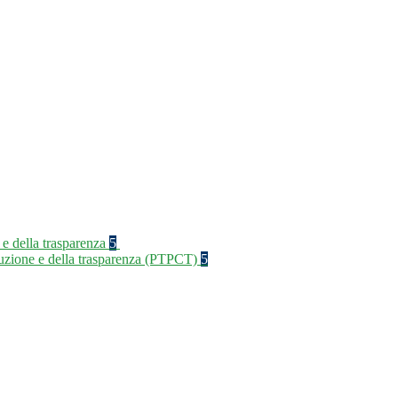
 e della trasparenza
5
rruzione e della trasparenza (PTPCT)
5