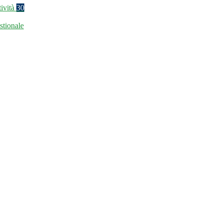
tività
30
stionale