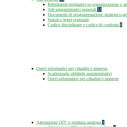
Riferimenti normativi su organizzazione e at
Atti amministrativi generali
18
Documenti di programmazione strategico-ge
Statuti e leggi regionali
Codice disciplinare e codice di condotta
8
Oneri informativi per cittadini e imprese
Scadenzario obblighi amministrativi
Oneri informativi per cittadini e imprese
Attestazioni OIV o struttura analoga
1