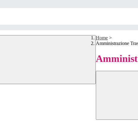
Home
>
Amministrazione Tra
Amministr