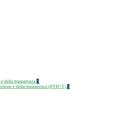
 e della trasparenza
5
rruzione e della trasparenza (PTPCT)
5