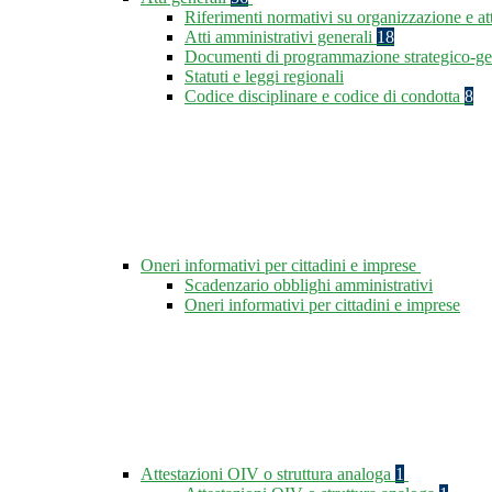
Riferimenti normativi su organizzazione e at
Atti amministrativi generali
18
Documenti di programmazione strategico-ge
Statuti e leggi regionali
Codice disciplinare e codice di condotta
8
Oneri informativi per cittadini e imprese
Scadenzario obblighi amministrativi
Oneri informativi per cittadini e imprese
Attestazioni OIV o struttura analoga
1