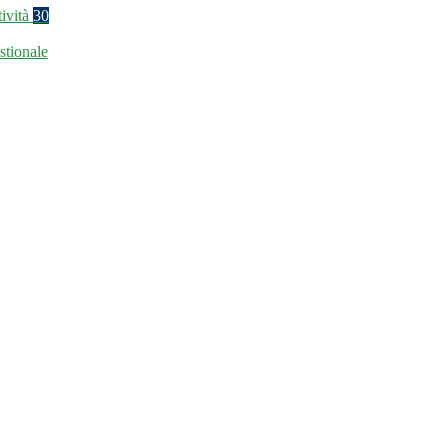
tività
30
stionale