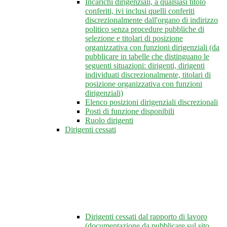
Incarichi dirigenziali, a qualsiasi titolo
conferiti, ivi inclusi quelli conferiti
discrezionalmente dall'organo di indirizzo
politico senza procedure pubbliche di
selezione e titolari di posizione
organizzativa con funzioni dirigenziali (da
pubblicare in tabelle che distinguano le
seguenti situazioni: dirigenti, dirigenti
individuati discrezionalmente, titolari di
posizione organizzativa con funzioni
dirigenziali)
Elenco posizioni dirigenziali discrezionali
Posti di funzione disponibili
Ruolo dirigenti
Dirigenti cessati
Dirigenti cessati dal rapporto di lavoro
(documentazione da pubblicare sul sito