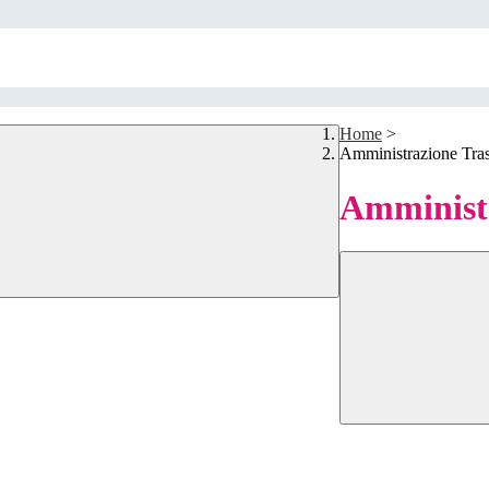
Home
>
Amministrazione Tra
Amministr