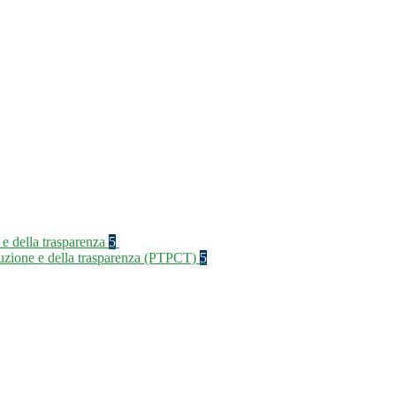
 e della trasparenza
5
rruzione e della trasparenza (PTPCT)
5