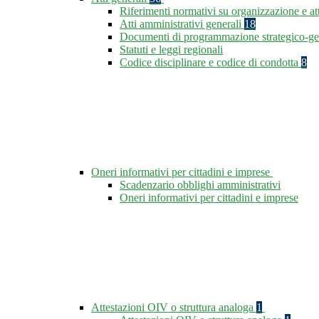
Riferimenti normativi su organizzazione e at
Atti amministrativi generali
18
Documenti di programmazione strategico-ge
Statuti e leggi regionali
Codice disciplinare e codice di condotta
8
Oneri informativi per cittadini e imprese
Scadenzario obblighi amministrativi
Oneri informativi per cittadini e imprese
Attestazioni OIV o struttura analoga
1