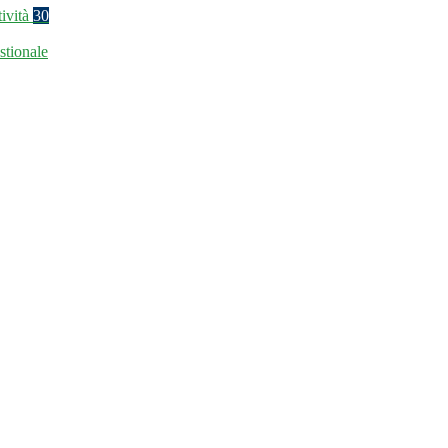
tività
30
stionale