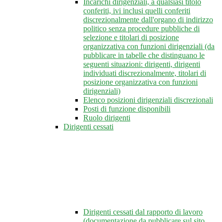
Incarichi dirigenziali, a qualsiasi titolo
conferiti, ivi inclusi quelli conferiti
discrezionalmente dall'organo di indirizzo
politico senza procedure pubbliche di
selezione e titolari di posizione
organizzativa con funzioni dirigenziali (da
pubblicare in tabelle che distinguano le
seguenti situazioni: dirigenti, dirigenti
individuati discrezionalmente, titolari di
posizione organizzativa con funzioni
dirigenziali)
Elenco posizioni dirigenziali discrezionali
Posti di funzione disponibili
Ruolo dirigenti
Dirigenti cessati
Dirigenti cessati dal rapporto di lavoro
(documentazione da pubblicare sul sito