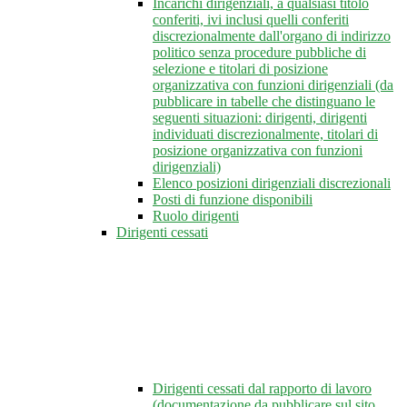
Incarichi dirigenziali, a qualsiasi titolo
conferiti, ivi inclusi quelli conferiti
discrezionalmente dall'organo di indirizzo
politico senza procedure pubbliche di
selezione e titolari di posizione
organizzativa con funzioni dirigenziali (da
pubblicare in tabelle che distinguano le
seguenti situazioni: dirigenti, dirigenti
individuati discrezionalmente, titolari di
posizione organizzativa con funzioni
dirigenziali)
Elenco posizioni dirigenziali discrezionali
Posti di funzione disponibili
Ruolo dirigenti
Dirigenti cessati
Dirigenti cessati dal rapporto di lavoro
(documentazione da pubblicare sul sito