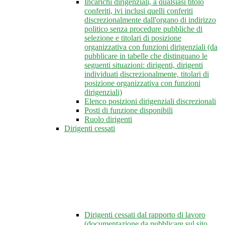
Incarichi dirigenziali, a qualsiasi titolo
conferiti, ivi inclusi quelli conferiti
discrezionalmente dall'organo di indirizzo
politico senza procedure pubbliche di
selezione e titolari di posizione
organizzativa con funzioni dirigenziali (da
pubblicare in tabelle che distinguano le
seguenti situazioni: dirigenti, dirigenti
individuati discrezionalmente, titolari di
posizione organizzativa con funzioni
dirigenziali)
Elenco posizioni dirigenziali discrezionali
Posti di funzione disponibili
Ruolo dirigenti
Dirigenti cessati
Dirigenti cessati dal rapporto di lavoro
(documentazione da pubblicare sul sito