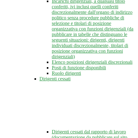
Incarichi dirigenziali, a qualsiasi titolo
conferiti, ivi inclusi quelli conferiti
discrezionalmente dall'organo di indirizzo
politico senza procedure pubbliche di
selezione e titolari di posizione
organizzativa con funzioni dirigenziali (da
pubblicare in tabelle che distinguano le
seguenti situazioni: dirigenti, dirigenti
individuati discrezionalmente, titolari di
posizione organizzativa con funzioni
dirigenziali)
Elenco posizioni dirigenziali discrezionali
Posti di funzione disponibili
Ruolo dirigenti
Dirigenti cessati
Dirigenti cessati dal rapporto di lavoro
(documentazione da pubblicare sul sito