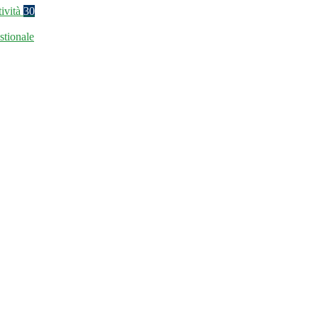
tività
30
stionale