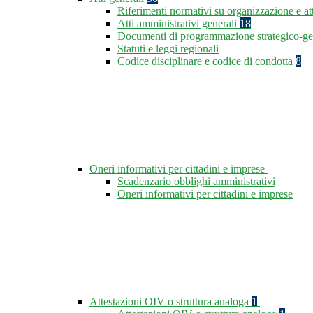
Riferimenti normativi su organizzazione e at
Atti amministrativi generali
18
Documenti di programmazione strategico-ge
Statuti e leggi regionali
Codice disciplinare e codice di condotta
8
Oneri informativi per cittadini e imprese
Scadenzario obblighi amministrativi
Oneri informativi per cittadini e imprese
Attestazioni OIV o struttura analoga
1