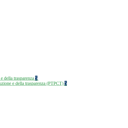
 e della trasparenza
5
rruzione e della trasparenza (PTPCT)
5