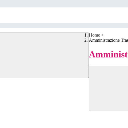
Home
>
Amministrazione Tra
Amministr