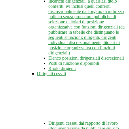
Incarichi dirigenziali, a qualsiasi titolo
conferiti, ivi inclusi quelli conferiti
discrezionalmente dall'organo di indirizzo
politico senza procedure pubbliche di
selezione e titolari di posizione
organizzativa con funzioni dirigenziali (da
pubblicare in tabelle che distinguano le
seguenti situazioni: dirigenti, dirigenti
individuati discrezionalmente, titolari di
posizione organizzativa con funzioni
dirigenziali)
Elenco posizioni dirigenziali discrezionali
Posti di funzione disponibili
Ruolo dirigenti
Dirigenti cessati
Dirigenti cessati dal rapporto di lavoro
(documentazione da pubblicare sul sito