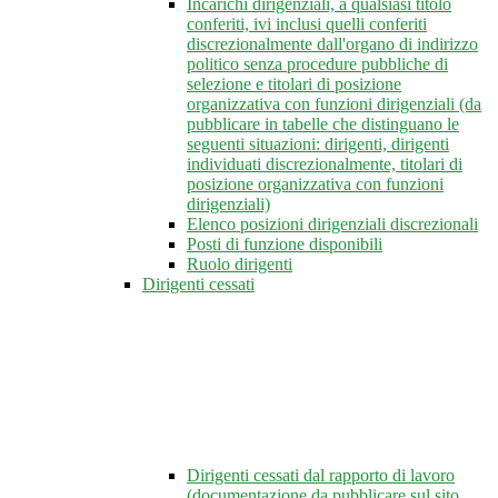
Incarichi dirigenziali, a qualsiasi titolo
conferiti, ivi inclusi quelli conferiti
discrezionalmente dall'organo di indirizzo
politico senza procedure pubbliche di
selezione e titolari di posizione
organizzativa con funzioni dirigenziali (da
pubblicare in tabelle che distinguano le
seguenti situazioni: dirigenti, dirigenti
individuati discrezionalmente, titolari di
posizione organizzativa con funzioni
dirigenziali)
Elenco posizioni dirigenziali discrezionali
Posti di funzione disponibili
Ruolo dirigenti
Dirigenti cessati
Dirigenti cessati dal rapporto di lavoro
(documentazione da pubblicare sul sito