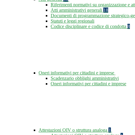
Riferimenti normativi su organizzazione e at
Atti amministrativi generali
18
Documenti di programmazione strategico-ge
Statuti e leggi regionali
Codice disciplinare e codice di condotta
8
Oneri informativi per cittadini e imprese
Scadenzario obblighi amministrativi
Oneri informativi per cittadini e imprese
Attestazioni OIV o struttura analoga
1