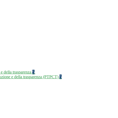
 e della trasparenza
5
rruzione e della trasparenza (PTPCT)
5