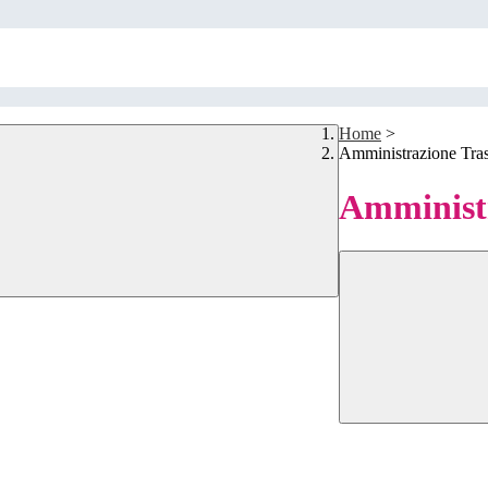
Home
>
Amministrazione Tra
Amministr