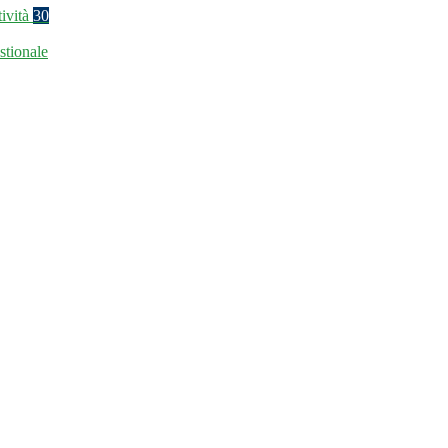
tività
30
stionale