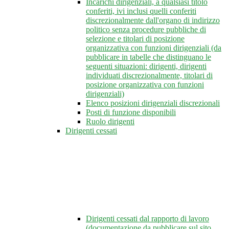
Incarichi dirigenziali, a qualsiasi titolo
conferiti, ivi inclusi quelli conferiti
discrezionalmente dall'organo di indirizzo
politico senza procedure pubbliche di
selezione e titolari di posizione
organizzativa con funzioni dirigenziali (da
pubblicare in tabelle che distinguano le
seguenti situazioni: dirigenti, dirigenti
individuati discrezionalmente, titolari di
posizione organizzativa con funzioni
dirigenziali)
Elenco posizioni dirigenziali discrezionali
Posti di funzione disponibili
Ruolo dirigenti
Dirigenti cessati
Dirigenti cessati dal rapporto di lavoro
(documentazione da pubblicare sul sito