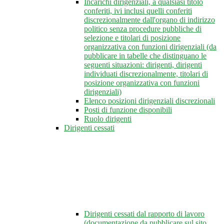
Incarichi dirigenziali, a qualsiasi titolo
conferiti, ivi inclusi quelli conferiti
discrezionalmente dall'organo di indirizzo
politico senza procedure pubbliche di
selezione e titolari di posizione
organizzativa con funzioni dirigenziali (da
pubblicare in tabelle che distinguano le
seguenti situazioni: dirigenti, dirigenti
individuati discrezionalmente, titolari di
posizione organizzativa con funzioni
dirigenziali)
Elenco posizioni dirigenziali discrezionali
Posti di funzione disponibili
Ruolo dirigenti
Dirigenti cessati
Dirigenti cessati dal rapporto di lavoro
(documentazione da pubblicare sul sito