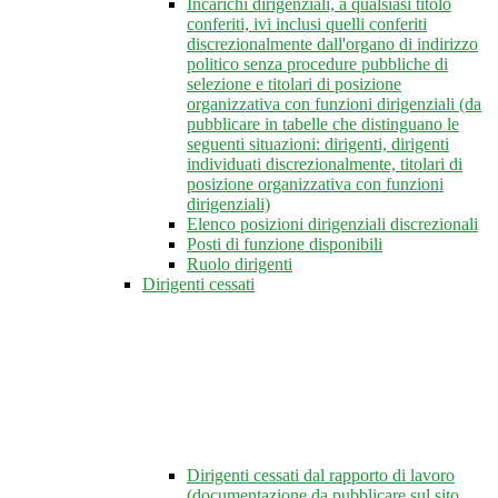
Incarichi dirigenziali, a qualsiasi titolo
conferiti, ivi inclusi quelli conferiti
discrezionalmente dall'organo di indirizzo
politico senza procedure pubbliche di
selezione e titolari di posizione
organizzativa con funzioni dirigenziali (da
pubblicare in tabelle che distinguano le
seguenti situazioni: dirigenti, dirigenti
individuati discrezionalmente, titolari di
posizione organizzativa con funzioni
dirigenziali)
Elenco posizioni dirigenziali discrezionali
Posti di funzione disponibili
Ruolo dirigenti
Dirigenti cessati
Dirigenti cessati dal rapporto di lavoro
(documentazione da pubblicare sul sito