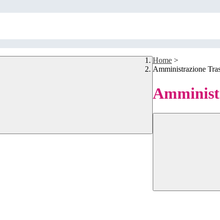
Home
>
Amministrazione Tra
Amministr