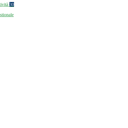
tività
30
stionale