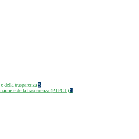
 e della trasparenza
5
rruzione e della trasparenza (PTPCT)
5