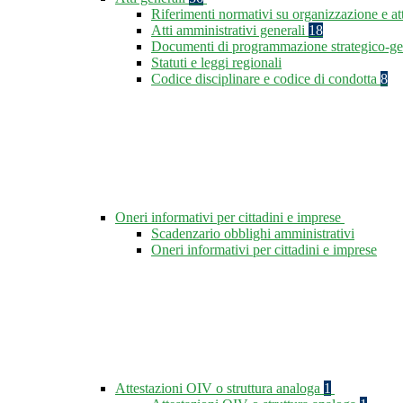
Riferimenti normativi su organizzazione e at
Atti amministrativi generali
18
Documenti di programmazione strategico-ge
Statuti e leggi regionali
Codice disciplinare e codice di condotta
8
Oneri informativi per cittadini e imprese
Scadenzario obblighi amministrativi
Oneri informativi per cittadini e imprese
Attestazioni OIV o struttura analoga
1