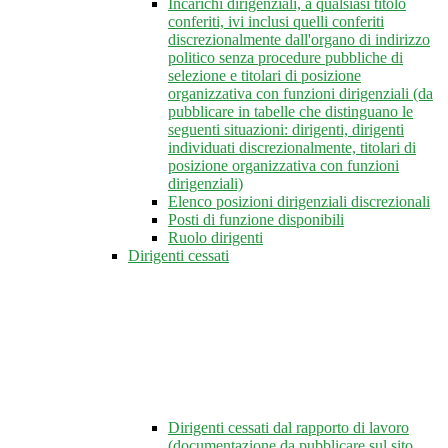
Incarichi dirigenziali, a qualsiasi titolo
conferiti, ivi inclusi quelli conferiti
discrezionalmente dall'organo di indirizzo
politico senza procedure pubbliche di
selezione e titolari di posizione
organizzativa con funzioni dirigenziali (da
pubblicare in tabelle che distinguano le
seguenti situazioni: dirigenti, dirigenti
individuati discrezionalmente, titolari di
posizione organizzativa con funzioni
dirigenziali)
Elenco posizioni dirigenziali discrezionali
Posti di funzione disponibili
Ruolo dirigenti
Dirigenti cessati
Dirigenti cessati dal rapporto di lavoro
(documentazione da pubblicare sul sito