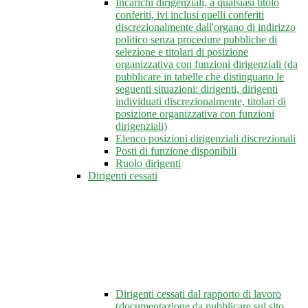
Incarichi dirigenziali, a qualsiasi titolo
conferiti, ivi inclusi quelli conferiti
discrezionalmente dall'organo di indirizzo
politico senza procedure pubbliche di
selezione e titolari di posizione
organizzativa con funzioni dirigenziali (da
pubblicare in tabelle che distinguano le
seguenti situazioni: dirigenti, dirigenti
individuati discrezionalmente, titolari di
posizione organizzativa con funzioni
dirigenziali)
Elenco posizioni dirigenziali discrezionali
Posti di funzione disponibili
Ruolo dirigenti
Dirigenti cessati
Dirigenti cessati dal rapporto di lavoro
(documentazione da pubblicare sul sito